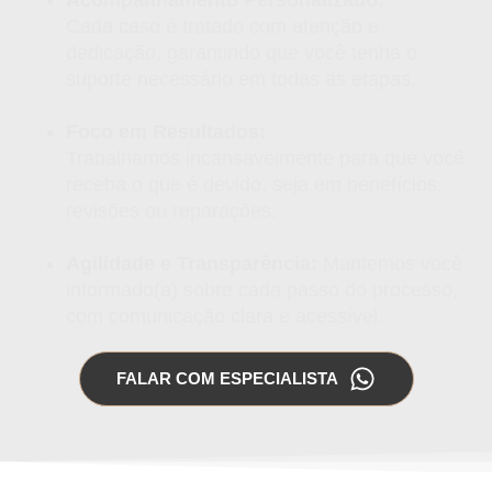
Cada caso é tratado com atenção e
dedicação, garantindo que você tenha o
suporte necessário em todas as etapas.
Foco em Resultados:
Trabalhamos incansavelmente para que você
receba o que é devido, seja em benefícios,
revisões ou reparações.
Agilidade e Transparência:
Mantemos você
informado(a) sobre cada passo do processo,
com comunicação clara e acessível.
FALAR COM ESPECIALISTA