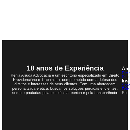
18 anos de Experiência
Áre
Direi
Kenia Arruda Advocacia é um escritório especializado em Direito
Direi
Previdenciário e Trabalhista, comprometido com a defesa dos
Ins
direitos e interesses de seus clientes. Com uma abordagem
Sobr
personalizada e ética, buscamos soluções jurídicas eficientes,
Fale
sempre pautadas pela excelência técnica e pela transparência.
Polí