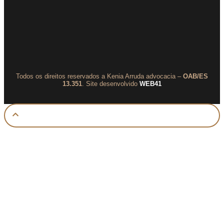
Todos os direitos reservados a Kenia Arruda advocacia –
OAB/ES
13.351
. Site desenvolvido
WEB41