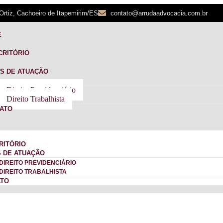
Ortiz, Cachoeiro de Itapemirim/ES
contato@arrudaadvocacia.com.br
E
CRITÓRIO
S DE ATUAÇÃO
Direito Previdenciário
Direito Trabalhista
ATO
RITÓRIO
 DE ATUAÇÃO
DIREITO PREVIDENCIÁRIO
DIREITO TRABALHISTA
ATO