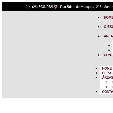
(28) 3036-2526
Rua Bricio de Mesquita, 216, Maria 
HOM
O ES
ÁREA
CONT
HOME
O ESC
ÁREAS
CONT