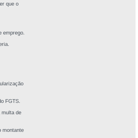
er que o
de emprego.
ria.
ularização
 do FGTS.
 multa de
 o montante