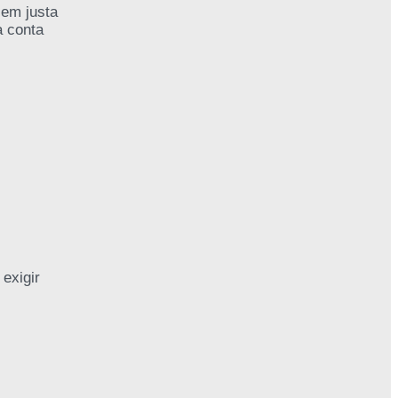
sem justa
a conta
exigir