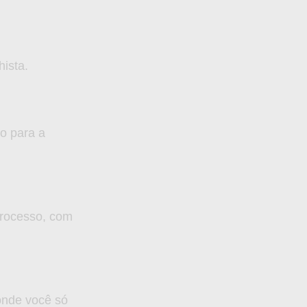
ista.
o para a
processo, com
onde você só