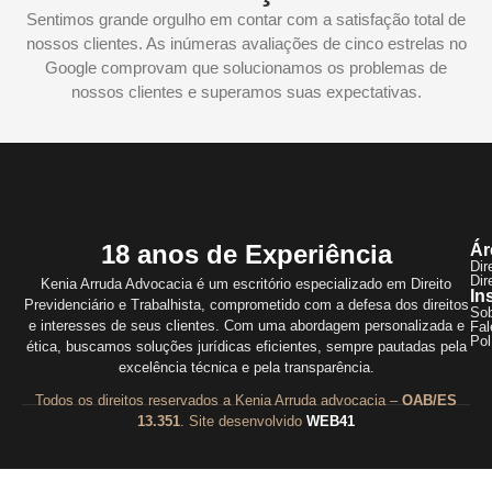
Sentimos grande orgulho em contar com a satisfação total de
nossos clientes. As inúmeras avaliações de cinco estrelas no
Google comprovam que solucionamos os problemas de
nossos clientes e superamos suas expectativas.
18 anos de Experiência
Ár
Dir
Dir
Kenia Arruda Advocacia é um escritório especializado em Direito
In
Previdenciário e Trabalhista, comprometido com a defesa dos direitos
So
e interesses de seus clientes. Com uma abordagem personalizada e
Fal
Pol
ética, buscamos soluções jurídicas eficientes, sempre pautadas pela
excelência técnica e pela transparência.
Todos os direitos reservados a Kenia Arruda advocacia –
OAB/ES
13.351
. Site desenvolvido
WEB41