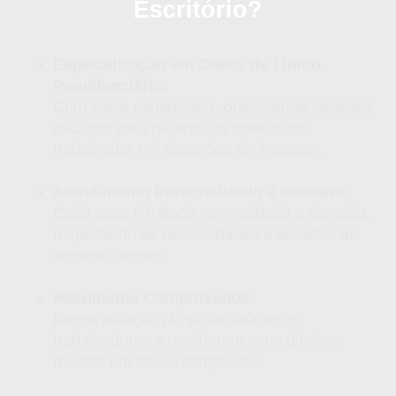
Escritório?
Especialização em Casos de Limbo
Previdenciário:
Com vasta experiência, oferecemos soluções
eficazes para garantir os direitos do
trabalhador em situações de impasse.
Atendimento Personalizado e Humano:
Cada caso é tratado com cuidado e atenção,
respeitando as necessidades e desafios de
nossos clientes.
Resultados Comprovados:
Nossa atuação já ajudou inúmeros
trabalhadores a receberem seus direitos,
mesmo em casos complexos.