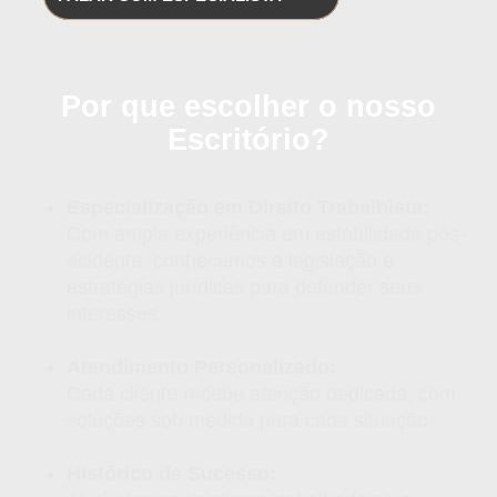
Por que escolher o nosso
Escritório?
Especialização em Direito Trabalhista:
Com ampla experiência em estabilidade pós-
acidente, conhecemos a legislação e
estratégias jurídicas para defender seus
interesses.
Atendimento Personalizado:
Cada cliente recebe atenção dedicada, com
soluções sob medida para cada situação.
Histórico de Sucesso: