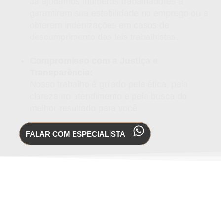
Já ajudamos inúmeros trabalhadores a
garantirem sua estabilidade no emprego ou a
obterem indenizações em casos de
descumprimento das leis trabalhistas.
Compromisso com a Justiça e
Transparência:
Nosso trabalho é guiado pela ética, pela
clareza no atendimento e pela busca do
melhor resultado para você.
FALAR COM ESPECIALISTA