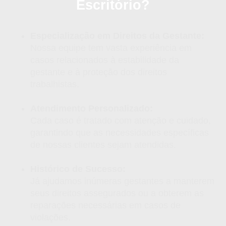
Escritório?
Especialização em Direitos da Gestante:
Nossa equipe tem vasta experiência em
casos relacionados à estabilidade da
gestante e à proteção dos direitos
trabalhistas.
Atendimento Personalizado:
Cada caso é tratado com atenção e cuidado,
garantindo que as necessidades específicas
de nossas clientes sejam atendidas.
Histórico de Sucesso:
Já ajudamos inúmeras gestantes a manterem
seus direitos assegurados ou a obterem as
reparações necessárias em casos de
violações.