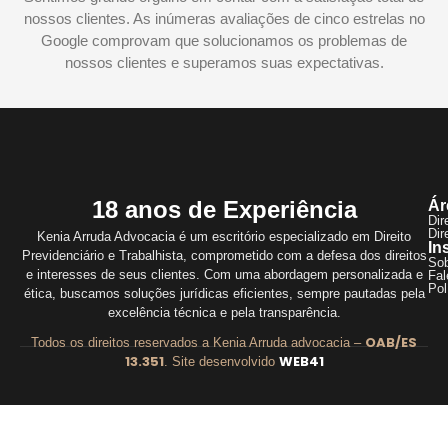
nossos clientes. As inúmeras avaliações de cinco estrelas no
Google comprovam que solucionamos os problemas de
nossos clientes e superamos suas expectativas.
18 anos de Experiência
Ár
Dir
Dir
Kenia Arruda Advocacia é um escritório especializado em Direito
In
Previdenciário e Trabalhista, comprometido com a defesa dos direitos
So
e interesses de seus clientes. Com uma abordagem personalizada e
Fal
Pol
ética, buscamos soluções jurídicas eficientes, sempre pautadas pela
excelência técnica e pela transparência.
OAB/ES
Todos os direitos reservados a Kenia Arruda advocacia –
13.351
WEB41
. Site desenvolvido