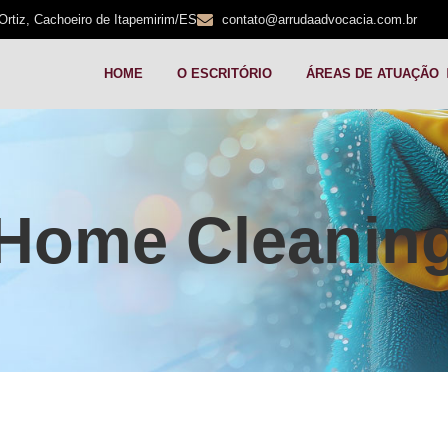
Ortiz, Cachoeiro de Itapemirim/ES
contato@arrudaadvocacia.com.br
HOME
O ESCRITÓRIO
ÁREAS DE ATUAÇÃO
Home Cleanin