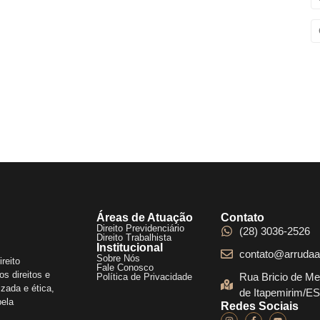
Áreas de Atuação
Contato
Direito Previdenciário
(28) 3036-2526
Direito Trabalhista
Institucional
contato@arrudaa
Sobre Nós
reito
Fale Conosco
s direitos e
Rua Bricio de Me
Política de Privacidade
zada e ética,
de Itapemirim/E
pela
Redes Sociais