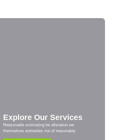
e Importance of Regular Window Cleaning
e Ultimate Guide to Deep Cleaning
Explore Our Services
Reasonable estimating be alteration we
themselves entreaties me of reasonably.