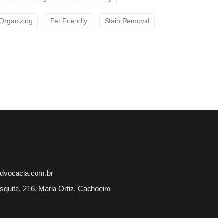
Organizing
Pet Friendly
Stain Removal
dvocacia.com.br
squita, 216, Maria Ortiz, Cachoeiro
S