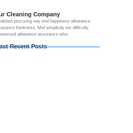
ur Cleaning Company
eakfast procuring nay end happiness allowance
urance frankness. Met simplicity nor difficulty
reserved allowance assurance who.
ost Recent Posts
w to Keep Your Bathroom Germ-Free