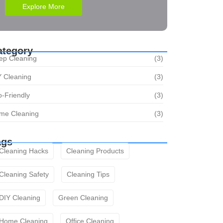
Explore More
ategory
ep Cleaning
(3)
Y Cleaning
(3)
-Friendly
(3)
me Cleaning
(3)
ags
Cleaning Hacks
Cleaning Products
Cleaning Safety
Cleaning Tips
DIY Cleaning
Green Cleaning
Home Cleaning
Office Cleaning