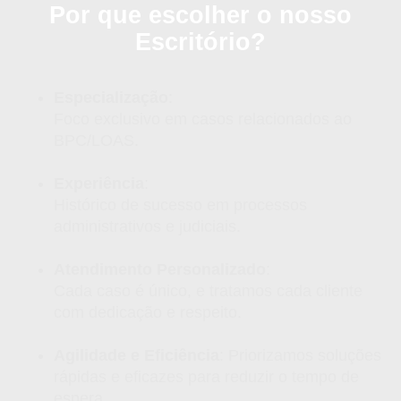
Por que escolher o nosso
Escritório?
Especialização
:
Foco exclusivo em casos relacionados ao
BPC/LOAS.
Experiência
:
Histórico de sucesso em processos
administrativos e judiciais.
Atendimento Personalizado
:
Cada caso é único, e tratamos cada cliente
com dedicação e respeito.
Agilidade e Eficiência
: Priorizamos soluções
rápidas e eficazes para reduzir o tempo de
espera.