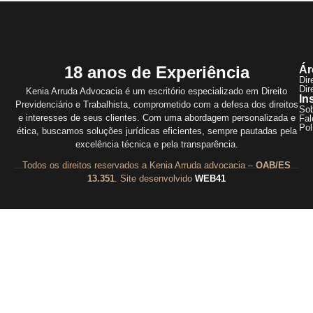
18 anos de Experiência
Ár
Dir
Dir
Kenia Arruda Advocacia é um escritório especializado em Direito
In
Previdenciário e Trabalhista, comprometido com a defesa dos direitos
So
e interesses de seus clientes. Com uma abordagem personalizada e
Fal
Pol
ética, buscamos soluções jurídicas eficientes, sempre pautadas pela
excelência técnica e pela transparência.
Todos os direitos reservados a Kenia Arruda advocacia –
OAB/ES
13.351
. Site desenvolvido
WEB41