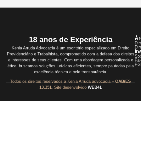
18 anos de Experiência
Ár
Dir
Dir
Kenia Arruda Advocacia é um escritório especializado em Direito
In
Previdenciário e Trabalhista, comprometido com a defesa dos direitos
So
e interesses de seus clientes. Com uma abordagem personalizada e
Fal
Pol
ética, buscamos soluções jurídicas eficientes, sempre pautadas pela
excelência técnica e pela transparência.
Todos os direitos reservados a Kenia Arruda advocacia –
OAB/ES
13.351
. Site desenvolvido
WEB41