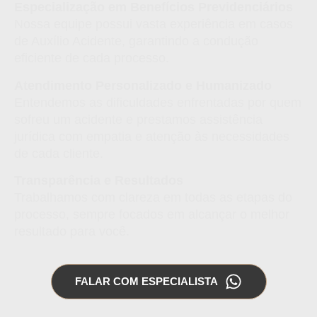
Especialização em Benefícios Previdenciários
Nossa equipe possui vasta experiência em casos
de Auxílio Acidente, garantindo a condução
eficiente de cada processo.
Atendimento Personalizado e Humanizado
Entendemos as dificuldades enfrentadas por quem
sofreu um acidente e prestamos assistência
jurídica com empatia e atenção às necessidades
de cada cliente.
Transparência e Resultados
Trabalhamos com clareza em todas as etapas do
processo, sempre focados em alcançar o melhor
resultado para você.
FALAR COM ESPECIALISTA